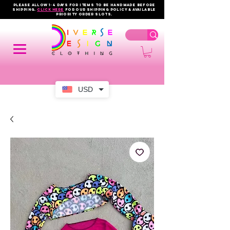
PLEASE ALLOW 1-4 DAYS FOR ITEMS TO BE HANDMADE BEFORE
SHIPPING.
click here
FOR OUR shipping policy & AVAILABLE
PRIORITY order slots.
USD