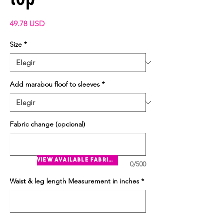
Precio
49.78 USD
Size
*
Add marabou floof to sleeves
*
Fabric change (opcional)
view available fabrics
0/500
Waist & leg length Measurement in inches
*