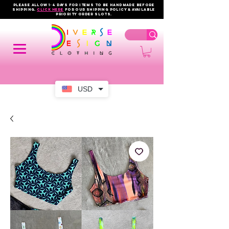
PLEASE ALLOW 1-4 DAYS FOR ITEMS TO BE HANDMADE BEFORE
SHIPPING.
click here
FOR OUR shipping policy & AVAILABLE
PRIORITY order slots.
USD