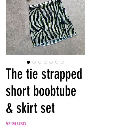
The tie strapped
short boobtube
& skirt set
Preis
57.94 USD