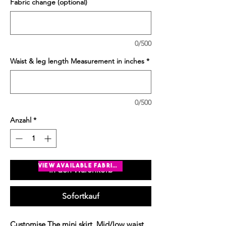
Fabric change (optional)
0/500
Waist & leg length Measurement in inches
*
0/500
Anzahl
*
view available fabrics
In den Warenkorb
Sofortkauf
Customise The mini skirt. Mid/low waist.