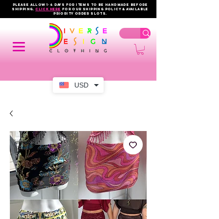
PLEASE ALLOW 1-4 DAYS FOR ITEMS TO BE HANDMADE BEFORE
SHIPPING.
click here
FOR OUR shipping policy & AVAILABLE
PRIORITY order slots.
USD