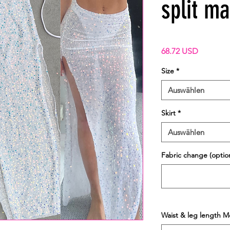
split ma
Preis
68.72 USD
Size
*
Auswählen
Skirt
*
Auswählen
Fabric change (option
Waist & leg length M