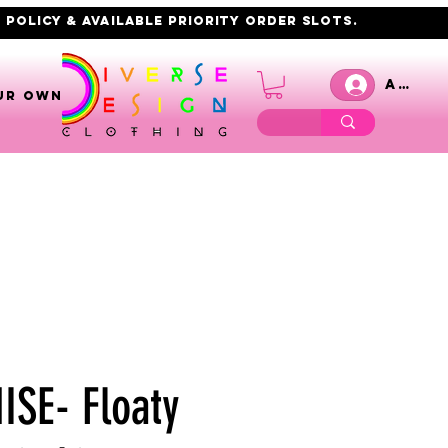
 policy & AVAILABLE PRIORITY order slots.
Anmel
UR OWN
SE- Floaty