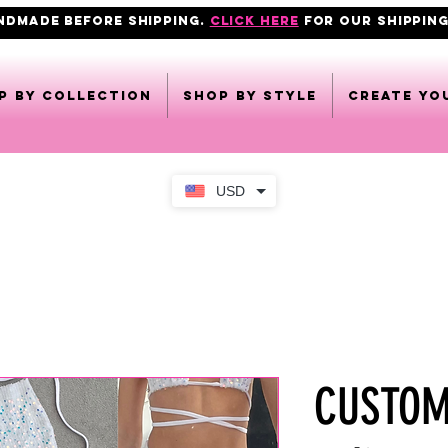
ANDMADE BEFORE SHIPPING.
click here
FOR OUR shipping
p by collection
Shop by style
CREATE YO
USD
CUSTOMI