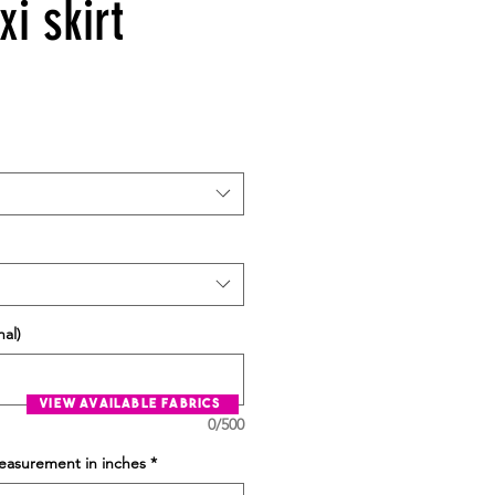
xi skirt
al)
view available fabrics
0/500
easurement in inches
*