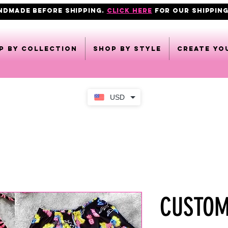
ANDMADE BEFORE SHIPPING.
click here
FOR OUR shipping
p by collection
Shop by style
CREATE YO
USD
CUSTOM