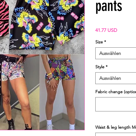
pants
Preis
41.77 USD
Size
*
Auswählen
Style
*
Auswählen
Fabric change (option
Waist & leg length M