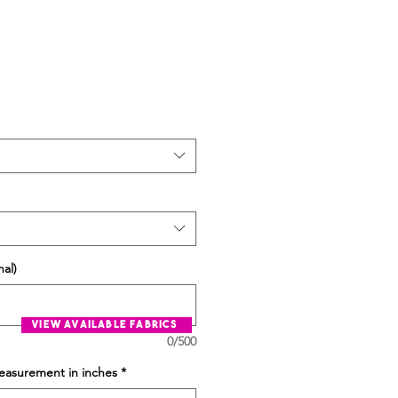
al)
view available fabrics
0/500
easurement in inches
*