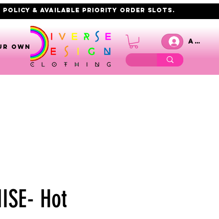
 policy & AVAILABLE PRIORITY order slots.
Anmel
UR OWN
ISE- Hot