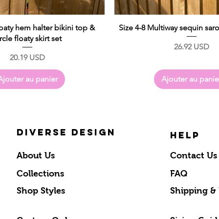
loaty hem halter bikini top &
Size 4-8 Multiway sequin sar
rcle floaty skirt set
Prix
26.92 USD
Prix
20.19 USD
Ajouter au panier
Ajouter au panie
DIVERSE DESIGN
HELP
1
2
3
About Us
Contact Us
Collections
FAQ
Shop Styles
Shipping &