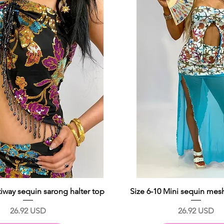
tiway sequin sarong halter top
Size 6-10 Mini sequin mesh
Prix
Prix
26.92 USD
26.92 USD