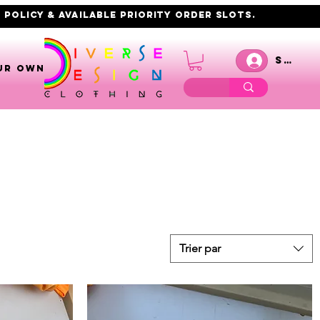
 policy & AVAILABLE PRIORITY order slots.
Se co
UR OWN
Trier par