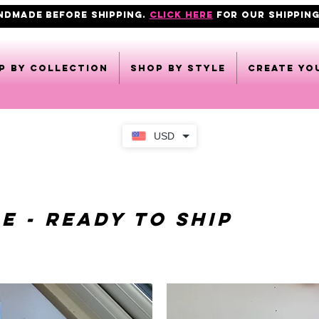
ANDMADE BEFORE SHIPPING.
click here
FOR OUR shipping
p by collection
Shop by style
CREATE YO
USD
E - READY TO SHIP