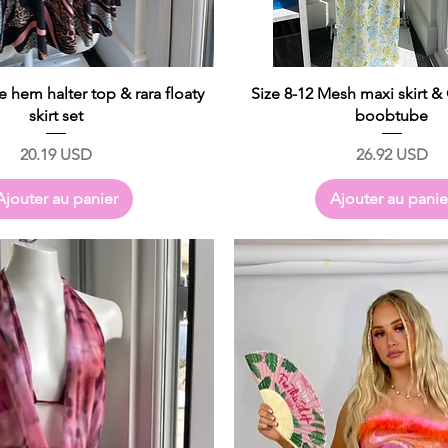
le hem halter top & rara floaty
Size 8-12 Mesh maxi skirt & 
skirt set
boobtube
Prix
Prix
20.19 USD
26.92 USD
Ajouter au panier
Ajouter au panie