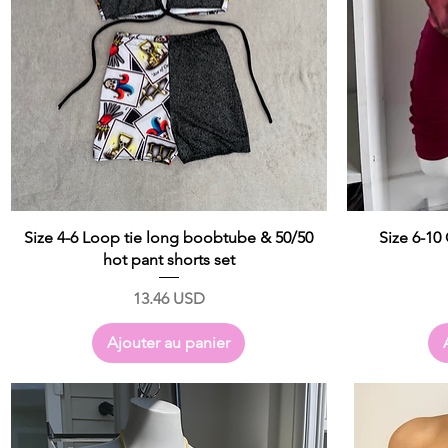
Size 4-6 Loop tie long boobtube & 50/50
Size 6-10
hot pant shorts set
Prix
13.46 USD
Ajouter au panier