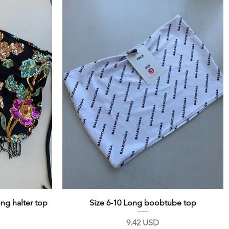
ong halter top
Size 6-10 Long boobtube top
Prix
9.42 USD