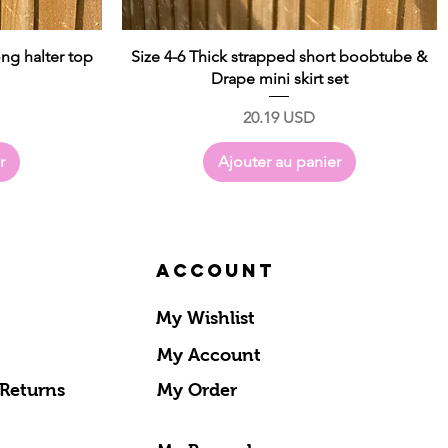
ong halter top
Size 4-6 Thick strapped short boobtube &
Drape mini skirt set
Prix
20.19 USD
r
Ajouter au panier
Account
My Wishlist
My Account
 Returns
My Order