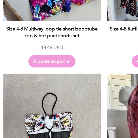
Size 4-8 Multiway loop tie short boobtube
Size 4-8 Ruff
top & hot pant shorts set
Prix
13.46 USD
Ajouter au panier