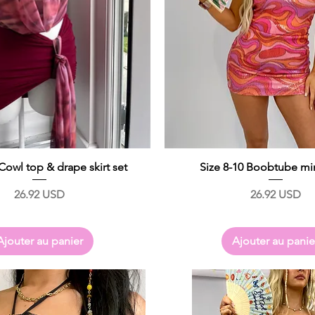
 Cowl top & drape skirt set
Size 8-10 Boobtube min
Prix
Prix
26.92 USD
26.92 USD
Ajouter au panier
Ajouter au panie