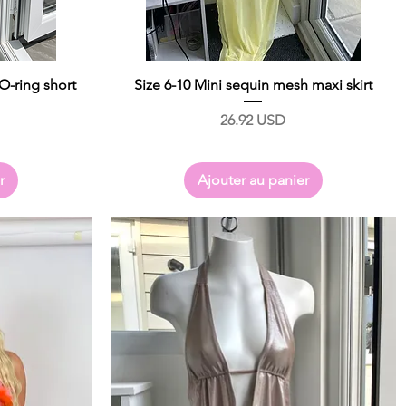
O-ring short
Size 6-10 Mini sequin mesh maxi skirt
Prix
26.92 USD
r
Ajouter au panier