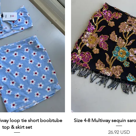
tiway loop tie short boobtube
Size 4-8 Multiway sequin sar
top & skirt set
Prix
26.92 USD