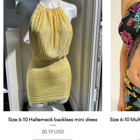
Size 6-10 Halterneck backless mini dress
Size 6-10 Mul
Prix
20.19 USD