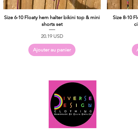
Size 6-10 Floaty hem halter bikini top & mini
Size 8-10 F
shorts set
ci
Prix
20.19 USD
Ajouter au panier