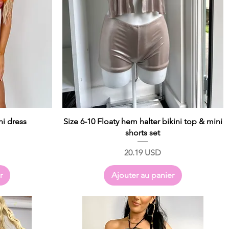
i dress
Size 6-10 Floaty hem halter bikini top & mini
shorts set
Prix
20.19 USD
r
Ajouter au panier