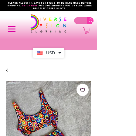
PLEASE ALLOW 1-4 DAYS FOR ITEMS TO BE HANDMADE BEFORE
SHIPPING.
click here
FOR OUR shipping policy & AVAILABLE
PRIORITY order slots.
USD