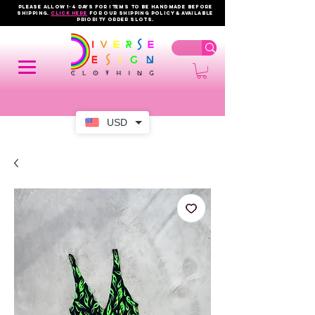
PLEASE ALLOW 1-4 DAYS FOR ITEMS TO BE HANDMADE BEFORE
SHIPPING.
click here
FOR OUR shipping policy & AVAILABLE
PRIORITY order slots.
USD