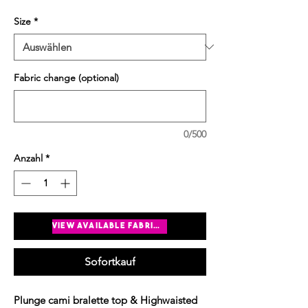
Size
*
Fabric change (optional)
0/500
Anzahl
*
In den Warenkorb
view available fabrics
Sofortkauf
Plunge cami bralette top & Highwaisted