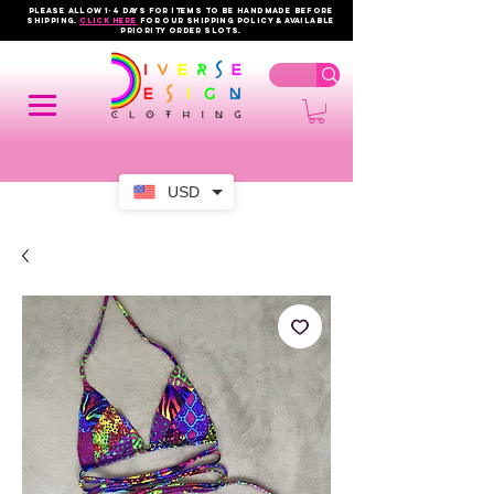
PLEASE ALLOW 1-4 DAYS FOR ITEMS TO BE HANDMADE BEFORE
SHIPPING.
click here
FOR OUR shipping policy & AVAILABLE
PRIORITY order slots.
USD