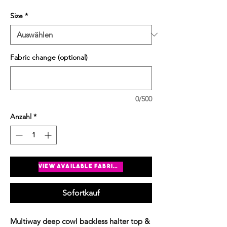
Size
*
Fabric change (optional)
0/500
Anzahl
*
In den Warenkorb
view available fabrics
Sofortkauf
Multiway deep cowl backless halter top &