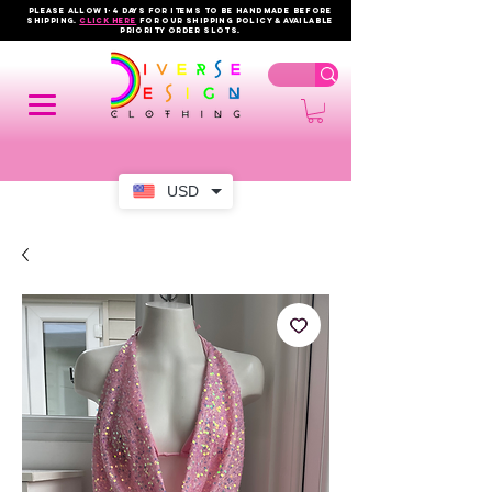
PLEASE ALLOW 1-4 DAYS FOR ITEMS TO BE HANDMADE BEFORE
SHIPPING.
click here
FOR OUR shipping policy & AVAILABLE
PRIORITY order slots.
USD