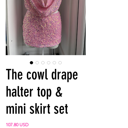
The cowl drape
halter top &
mini skirt set
Preis
107.80 USD