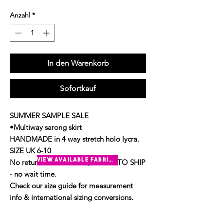
Anzahl
*
In den Warenkorb
Sofortkauf
SUMMER SAMPLE SALE
•Multiway sarong skirt
HANDMADE in 4 way stretch holo lycra.
SIZE UK 6-10
view available fabrics
No returns on sale items, READY TO SHIP
- no wait time.
Check our size guide for measurement
info & international sizing conversions.