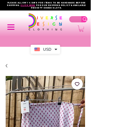
PLEASE ALLOW 1-4 DAYS FOR ITEMS TO BE HANDMADE BEFORE
SHIPPING.
click here
FOR OUR shipping policy & AVAILABLE
PRIORITY order slots.
USD