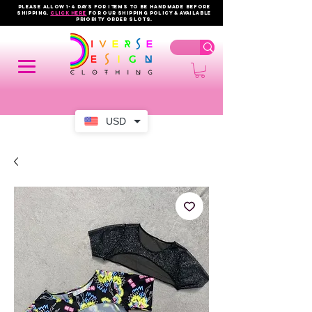
PLEASE ALLOW 1-4 DAYS FOR ITEMS TO BE HANDMADE BEFORE
SHIPPING.
click here
FOR OUR shipping policy & AVAILABLE
PRIORITY order slots.
USD