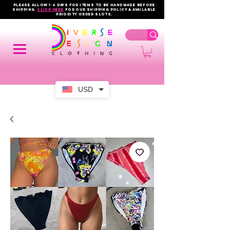
PLEASE ALLOW 1-4 DAYS FOR ITEMS TO BE HANDMADE BEFORE
SHIPPING.
click here
FOR OUR shipping policy & AVAILABLE
PRIORITY order slots.
USD